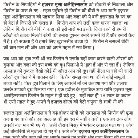
फिरौन के सिपाहियों ने
हज़रत मूसा अलैहिस्सलाम
को टोकरी से निकाला और
फिरौन के पास ले गए। महल पहुँचते ही फिरौन की बीवी ने आप यानि हज़रत
मूसा अलैहिस्सलाम को पहचान लिया और कहा की ये बनी इसराइल के घर का
ही बेटा है जिससे हमें खतरा है। फिरौन आप को उसी वक़्त मारना चाहता था
लेकिन फिरौन की बीवी ने कहा की इसे मारों मत इसके ज़िंदा रहने से हमारी
आँखों को ठंडक मिलती रहेगी की हमारा दुश्मन हमारे सामने ही हैं और हमारी कैद
में है। हो सकता हैं ये हमारे लिए खुशनसीब बच्चा हो। फिरौन ने उसकी बीवी
की बात मान ली और आप को अपने महल में रख लिया।
जब आप को भूक लगी थी तब फिरौन ने उसके यहाँ काम करने वाली औरतों को
बुलाया और कहा की इस बच्चे को दूध पिलाओ ये भूका हैं और रो रहा हैं। लेकिन
अल्लाह की कुदरत देखो कोई भी औरत आप को दूध नहीं पीला पा रही थी सारी
औरतें दूध पिलाने में नाकाम रही। फिरौन समझ गया था की ये कोई मामूली
बच्चा नहीं। फिर दूध पिलाने के लिए आपकी माँ को तलाशा गया और तलाश
करके आपको दूध पिलाया गया। एक हदीस के मुताबिक आप यानि हज़रत मूसा
अलैहिस्सलाम फिरौन के महल में ही बड़े हुए। यहाँ तक ही 18 साल के जवान
भी उसी महल में हुए आपने ने हज़रत शोएब की बेटी सफुरा से शादी भी की।
हज़रत मूसा अलैहिस्सलाम ने बड़े होकर लोगों को समझाया की फिरौन की पूजा
करना बंद करो और एक अल्लाह की इबादत में यकीन करो। एक हद तक लोग
उनकी बात मान भी गए थे। उसी दौरान मिस्र में भयंकर अकाल पड़ा था। लोग
कई बीमारियों से मुब्तला हो गए थे। सारे लोग
हज़रत मूसा अलैहिस्सलाम
के
पास पहुंचे और कहा की हम आपके कहने पर चलेंगे और वादा किया की वह एक