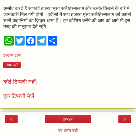
उम्मीद करते हैं आपको हज़रत मूसा अलैहिस्सलाम और उनके किस्से के बारे में
जानकारी मिल गयी होगी। हदीसों में आप हज़रत मूसा अलैहिस्सलाम की काफी
सारी कहानियों का ज़िक्र आया हैं। हम कोशिश करेंगे की आप को आगे भी इस
तरह की मालूमात देते रहेंगे।
W
T
F
T
S
h
w
a
e
h
a
i
c
l
a
t
t
e
e
r
इस्लाम इल्म
s
t
b
g
e
A
e
o
r
शेयर करें
p
r
o
a
p
k
m
कोई टिप्पणी नहीं:
एक टिप्पणी भेजें
‹
›
मुख्यपृष्ठ
वेब वर्शन देखें