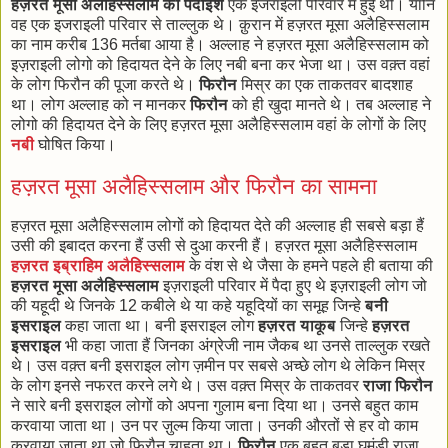
हज़रत मूसा अलैहिस्सलाम की पैदाइश
एक इजराइली परिवार में हुई थी। यानि
वह एक इजराइली परिवार से ताल्लुक थे। क़ुरान में हज़रत मूसा अलैहिस्सलाम
का नाम करीब 136 मर्तबा आया है। अल्लाह ने हज़रत मूसा अलैहिस्सलाम को
इज़राइली लोगो को हिदायत देने के लिए नबी बना कर भेजा था। उस वक़्त वहां
के लोग फिरौन की पूजा करते थे।
फिरौन
मिस्र का एक ताकतवर बादशाह
था। लोग अल्लाह को न मानकर
फिरौन
को ही खुदा मानते थे। तब अल्लाह ने
लोगो की हिदायत देने के लिए हज़रत मूसा अलैहिस्सलाम वहां के लोगों के लिए
नबी
घोषित किया।
हज़रत मूसा अलैहिस्सलाम और फिरौन का सामना
हज़रत मूसा अलैहिस्सलाम लोगों को हिदायत देते की अल्लाह ही सबसे बड़ा हैं
उसी की इबादत करना हैं उसी से दुआ करनी हैं। हज़रत मूसा अलैहिस्सलाम
हज़रत इब्राहिम अलैहिस्सलाम
के वंश से थे जैसा के हमने पहले ही बताया की
हज़रत मूसा अलैहिस्सलाम
इज़राइली परिवार में पैदा हुए थे इज़राइली लोग जो
की यहूदी थे जिनके 12 कबीले थे या कहे यहूदियों का समूह जिन्हे
बनी
इसराइल
कहा जाता था। बनी इसराइल लोग
हज़रत याकूब
जिन्हे
हज़रत
इसराइल
भी कहा जाता हैं जिनका अंग्रेजी नाम जैकब था उनसे ताल्लुक रखते
थे। उस वक़्त बनी इसराइल लोग ज़मीन पर सबसे अच्छे लोग थे लेकिन मिस्र
के लोग इनसे नफरत करने लगे थे। उस वक़्त मिस्र के ताकतवर
राजा फिरौन
ने सारे बनी इसराइल लोगों को अपना गुलाम बना दिया था। उनसे बहुत काम
करवाया जाता था। उन पर ज़ुल्म किया जाता। उनकी औरतों से हर वो काम
करवाया जाता था जो फिरौन चाहता था।
फिरौन
एक बहुत बड़ा घमंडी राजा