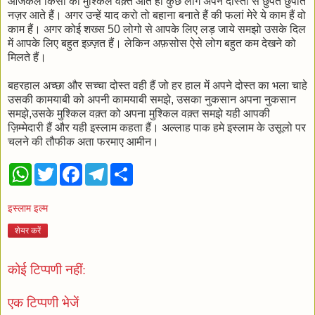
आजकल किसी का मुश्किल वक़्त आते ही कुछ लोग अपने दोस्तों से छुपते छुपाते
नज़र आते हैं। अगर उन्हें याद करो तो बहाना बनाते हैं की फलां मेरे ये काम हैं वो
काम हैं। अगर कोई शख्स 50 लोगो से आपके लिए लड़ जाये समझो उसके दिल
में आपके लिए बहुत इज़्ज़त हैं। लेकिन अफ़सोस ऐसे लोग बहुत कम देखने को
मिलते हैं।
बहरहाल अच्छा और सच्चा दोस्त वही हैं जो हर हाल में अपने दोस्त का भला चाहे
उसकी कामयाबी को अपनी कामयाबी समझे, उसका नुकसान अपना नुकसान
समझे,उसके मुश्किल वक़्त को अपना मुश्किल वक़्त समझे यही आपकी
ज़िम्मेदारी हैं और यही इस्लाम कहता हैं। अल्लाह पाक हमे इस्लाम के उसूलो पर
चलने की तौफीक अता फरमाए आमीन।
W
T
F
T
S
h
w
a
e
h
a
i
c
l
a
t
t
e
e
r
इस्लाम इल्म
s
t
b
g
e
A
e
o
r
शेयर करें
p
r
o
a
p
k
m
कोई टिप्पणी नहीं:
एक टिप्पणी भेजें