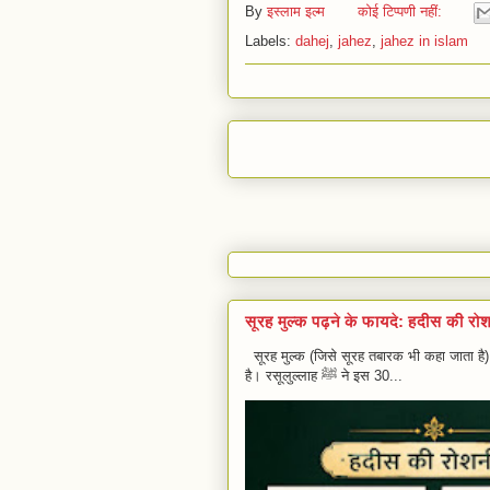
By
इस्लाम इल्म
कोई टिप्पणी नहीं:
s
t
b
g
e
A
e
o
r
Labels:
dahej
,
jahez
,
jahez in islam
p
r
o
a
p
k
m
सूरह मुल्क पढ़ने के फायदे: हदीस की रो
सूरह मुल्क (जिसे सूरह तबारक भी कहा जाता है
है। रसूलुल्लाह ﷺ ने इस 30...