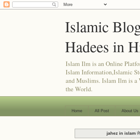
Islamic Blo
Hadees in H
Islam Ilm is an Online Plat
Islam Information,Islamic St
and Muslims. Islam Ilm is a
the World.
Home
All Post
About Us
jahez in islam
ले