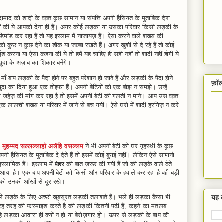
माद को शादी के वक़्त कुछ सामान या संपत्ति अपनी हैसियत के मुताबिक देना
 की ये आपको देना ही हैं। अगर कोई लड़का या उसका परिवार किसी लड़की के
डिमांड कर रहा हैं तो यह इस्लाम में नाजायज़ हैं। ऐसा करने वाले शख्स की
को कुछ न कुछ देने का शौक या जज़्बा रखते हैं। अगर ख़ुशी से दे रहे हैं तो कोई
 करना या ऐसा कहना की ये तो हमें यह चाहिए ही सही नहीं तो शादी नहीं होगी ये
खुदा के अज़ाब का शिकार बनेंगे।
बाप लड़की के पैदा होने पर बहुत परेशान हो जाते हैं और लड़की के पैदा होने
फ़ॉ
 का दिया हुआ एक तोहफा हैं। अपनी बेटियों को एक बोझ न समझे। उन्हें
जहेज़ की मांग कर रहा है तो इसमें अपनी बेटी की गलती न माने। आप उस वक़्त
लालची शख्स या परिवार में जाने से बच गयी। ऐसे घरो में शादी हरगिज़ न करे
 मुहम्मद सल्लल्लाहो अलैहि वसल्लम
ने भी अपनी बेटी को घर गृहस्थी के कुछ
ी हैसियत के मुताबिक दे देते हैं तो इसमें कोई बुराई नहीं। लेकिन ऐसे सामानो
लामिक हैं। इस्लाम में
मेहर
की बात ज़रूर की गयी हैं जो की लड़के वाले देते
ीं आया है। एक बाप अपनी बेटी को किसी और परिवार के हवाले कर रहा है वही बड़ी
ची को उनकी आँखों से दूर रखे।
वाले लड़के के लिए अच्छी खूबसूरत लड़की तलाशते हैं। भले ही लड़का कैसा भी
यह ब
 तरह की फरमाइश करते है की लड़की कितनी पढ़ी हैं, कहने का मतलब
 चाहे लड़का आवारा ही क्यों न हो या बेरोज़गार हो। ऊपर से लड़की के बाप की