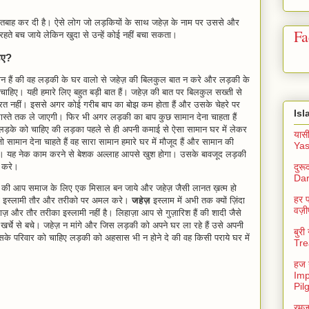
ी तबाह कर दी है। ऐसे लोग जो लड़कियों के साथ जहेज़ के नाम पर उससे और
Fa
ी रहते बच जाये लेकिन खुदा से उन्हें कोई नहीं बचा सकता।
हिए?
ान हैं की वह लड़की के घर वालो से जहेज़ की बिलकुल बात न करे और लड़की के
ाहिए। यही हमारे लिए बहुत बड़ी बात हैं। जहेज़ की बात पर बिलकुल सख्ती से
रत नहीं। इससे अगर कोई गरीब बाप का बोझ कम होता हैं और उसके चेहरे पर
Isl
ास्ते तक ले जाएगी। फिर भी अगर लड़की का बाप कुछ सामान देना चाहता हैं
ड़के को चाहिए की लड़का पहले से ही अपनी कमाई से ऐसा सामान घर में लेकर
यास
मान देना चाहते हैं वह सारा सामान हमारे घर में मौजूद हैं और सामान की
Yas
ैं। यह नेक काम करने से बेशक अल्लाह आपसे खुश होगा। उसके बावजूद लड़की
दुर
 करे
।
Dar
करे की आप समाज के लिए एक मिसाल बन जाये और जहेज़ जैसी लानत ख़त्म हो
हर प
 इस्लामी तौर और तरीको पर अमल करे
।
जहेज़
इस्लाम में अभी तक क्यों ज़िंदा
वज़ी
ाज़ और तौर तरीका इस्लामी नहीं है। लिहाज़ा आप से गुज़ारिश हैं की शादी जैसे
खर्चे से बचे। जहेज़ न मांगे और जिस लड़की को अपने घर ला रहे हैं उसे अपनी
बुर
 परिवार को चाहिए लड़की को अहसास भी न होने दे की वह किसी पराये घर में
Tre
हज य
Imp
Pil
रमज़