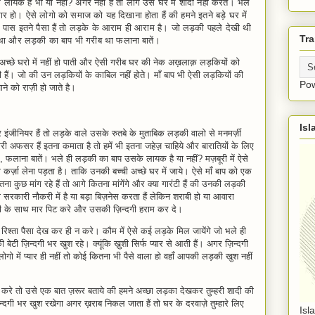
के लायक हैं भी या नहीं? अगर नहीं हैं तो लोग उस घर में शादी नहीं करते। भले
 हो। ऐसे लोगो को समाज को यह दिखाना होता हैं की हमने इतने बड़े घर में
 पास इतने पैसा हैं तो लड़के के आराम ही आराम है। जो लड़की पहले देखी थी
Tra
 था और लड़की का बाप भी गरीब था फलाना बातें।
च्छे घरो में नहीं हो पाती और ऐसी गरीब घर की नेक अख़लाक़ लड़कियों को
 हैं। जो की उन लड़कियों के काबिल नहीं होते। माँ बाप भी ऐसी लड़कियों की
Po
े को राज़ी हो जाते है।
Isl
ंजीनियर हैं तो लड़के वाले उसके रुतबे के मुताबिक लड़की वालो से मनमर्ज़ी
ी अफसर हैं इतना कमाता है तो हमें भी इतना जहेज़ चाहिये और बारातियों के लिए
, फलाना बातें। भले ही लड़की का बाप उसके लायक है या नहीं? मज़बूरी में ऐसे
कर्ज़ा लेना पड़ता है। ताकि उनकी बच्ची अच्छे घर में जाये। ऐसे माँ बाप को एक
ा कुछ मांग रहे हैं तो आगे कितना मांगेंगे और क्या गारंटी हैं की उनकी लड़की
 सरकारी नौकरी में है या बड़ा बिज़नेस करता हैं लेकिन शराबी हो या आवारा
ी के साथ मार पिट करे और उसकी ज़िन्दगी हराम कर दे।
 रिश्ता पैसा देख कर ही न करे। कौम में ऐसे कई लड़के मिल जायेंगे जो भले ही
ेटी ज़िन्दगी भर खुश रहे। क्यूंकि ख़ुशी सिर्फ प्यार से आती हैं। अगर ज़िन्दगी
ोगो में प्यार ही नहीं तो कोई कितना भी पैसे वाला हो वहाँ आपकी लड़की खुश नहीं
रे तो उसे एक बात ज़रूर बताये की हमने अच्छा लड़का देखकर तुम्हरी शादी की
िन्दगी भर खुश रखेगा अगर ख़राब निकल जाता हैं तो घर के दरवाज़े तुम्हारे लिए
Isl