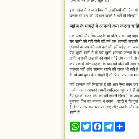
ज़िन्दगी भर के लिए खुले हैं।
इस जहेज़ ने न जाने कितनी लड़कियों की ज़िन्दग
उसके माँ बाप को परेशान करते हैं भले ही ज़िन्दग
जहेज़ के मामले में आपको क्या करना चा
एक अच्छे और नेक लड़के या परिवार की यह पहच
घर वालो को यही बोले की हमें बस आपकी लड़की च
लड़की के बाप को मना करे की हमें जहेज़ की ज़रू
एक ख़ुशी आती हैं तो वही ख़ुशी आपको जन्नत के र
ताकि उसकी लड़की को आगे कोई तंग न करे तो ल
कर रख दे और लड़की के बाप को बोले की आप जो सा
ज़रूरत नहीं और सामान रखने की जगह भी नहीं ह
के माँ बाप कुछ देना चाहते है तो फिर आप मना मत
यही इस्लाम हमें सिखाता हैं की आप ऐसा काम 
जाये। अगर आपको अपनी आख़िरत सुधारनी हैं तो
हैं? इसकी वजह यही की की हमारी ज़िन्दगी के अंद
मुबारक दिन का मज़ाक न बनाये। शादी में फ़िज़ूल 
ही बेटी समझ कर घर पर लाएं और लड़के और उसके
आयी हैं।
W
T
F
T
S
h
w
a
e
h
a
i
c
l
a
t
t
e
e
r