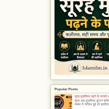
Popular Posts
सूरह मुज़म्मिल पढ़ने के फा
सूरह अल-मुज़म्मिल क़ुरान शरीफ 
मक्का में नाज़िल हुई थी इसलि