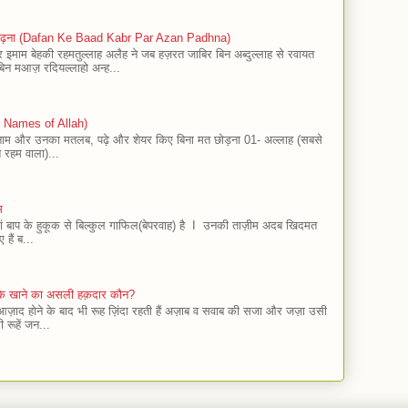
 पढ़ना (Dafan Ke Baad Kabr Par Azan Padhna)
माम बेहकी रहमतुल्लाह अलैह ने जब हज़रत जाबिर बिन अब्दुल्लाह से रवायत
न मआज़ रदियल्लाहो अन्ह...
9 Names of Allah)
9 नाम और उनका मतलब, पढ़े और शेयर किए बिना मत छोड़ना 01- अल्लाह (सबसे
 रहम वाला)...
म
 मां बाप के हुकूक से बिल्कुल गाफिल(बेपरवाह) है I उनकी ताज़ीम अदब खिदमत
 हैं ब...
हा के खाने का असली हक़दार कौन?
 आज़ाद होने के बाद भी रूह ज़िंदा रहती हैं अज़ाब व सवाब की सजा और जज़ा उसी
 रूहें जन...