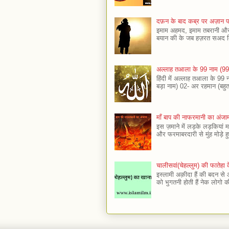
दफ़न के बाद कब्र पर अज़ान
इमाम अहमद, इमाम तबरानी और इ
बयान की के जब हज़रत सअद बि
अल्लाह तआला के 99 नाम (9
हिंदी में अल्लाह तआला के 9
बड़ा नाम) 02- अर रहमान (बहुत
माँ बाप की नाफरमानी का अंजा
इस ज़माने में लड़के लड़कियां
और फरमाबरदारी से मुंह मोड़े हुए
चालीसवां(चेहल्लुम) की फाते
इस्लामी अक़ीदा हैं की बदन से
को भुगतनी होती हैं नेक लोगो की