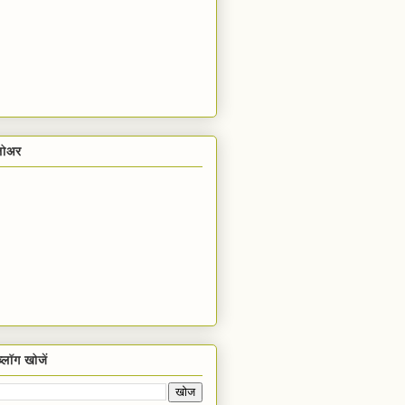
लोअर
्लॉग खोजें