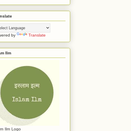
nslate
wered by
Translate
am Ilm
am Ilm Logo